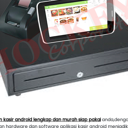
n kasir android lengkap dan murah siap pakai
anda,dengan
n hardware dan software aplikasi kasir android menjadi