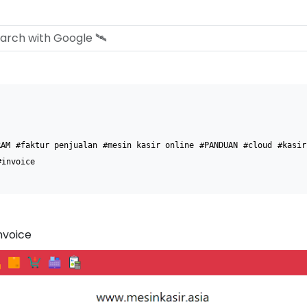
RAM
#faktur penjualan
#mesin kasir online
#PANDUAN
#cloud
#kasir
#invoice
nvoice