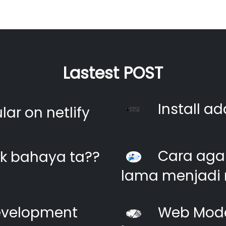
Lastest POST
Install ad
ar on netlify
Cara agar
k bahaya ta??
lama menjadi 
evelopment
Web Moder