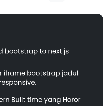
d bootstrap to next js
 iframe bootstrap jadul
responsive.
n Built time yang Horor