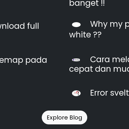
banget !!
Why my pi
nload full
white ??
Cara mel
itemap pada
cepat dan mu
Error svel
Explore Blog