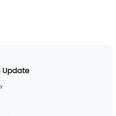
n Update
ty