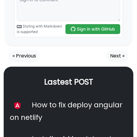
« Previous
Next »
Lastest POST
How to fix deploy angular
on netlify