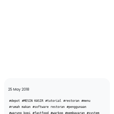
25 May 2018
#depot
#MESIN KASIR
#tutorial
#restoran
#menu
#rumah makan
#software restoran
#penggunaan
#warung kopi
#fastfood
#warkop
#pembayaran
#system