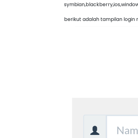
symbian,blackberry,ios,windows
berikut adalah tampilan login 