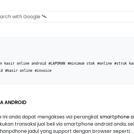
n kasir online android
#LAPORAN
#minimum stok
#online
#struk ka
id
#kasir online
#invoice
IA ANDROID
te ini anda dapat mengakses via perangkat
smartphone a
an transaksi jual beli via smartphone android anda, se
a hanpdhone jadul yang support dengan browser seperti