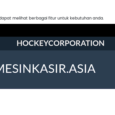
 dapat melihat berbagai fitur untuk kebutuhan anda.