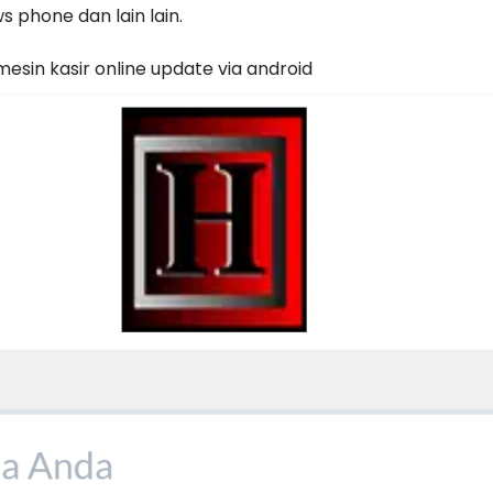
 phone dan lain lain.
mesin kasir online update via android