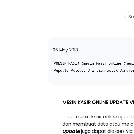
06 May 2018
#MESIN KASIR
#mesin kasir online
#mesi
#update
#clouds
#rincian
#stok
#andro
MESIN KASIR ONLINE UPDATE V
pada mesin kasir online upda
dan membuat data atau melakuk
update
juga dapat diakses vi