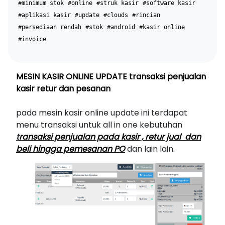
#minimum stok
#online
#struk kasir
#software kasir
#aplikasi kasir
#update
#clouds
#rincian
#persediaan rendah
#stok
#android
#kasir online
#invoice
MESIN KASIR ONLINE UPDATE transaksi penjualan
kasir retur dan pesanan
pada mesin kasir online update ini terdapat
menu transaksi untuk all in one kebutuhan
t
ransaksi penjualan pada kasir , retur jual dan
beli hingga pemesanan PO
dan lain lain.