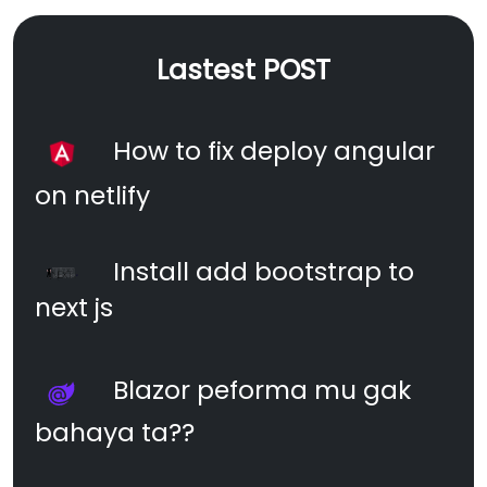
Lastest POST
How to fix deploy angular
on netlify
Install add bootstrap to
next js
Blazor peforma mu gak
bahaya ta??