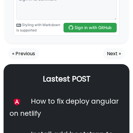
« Previous
Next »
Lastest POST
How to fix deploy angular
on netlify