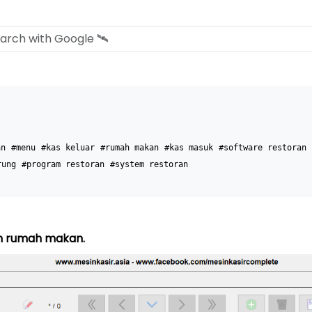
an
#menu
#kas keluar
#rumah makan
#kas masuk
#software restoran
rung
#program restoran
#system restoran
an rumah makan.