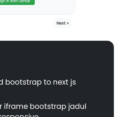
Next »
d bootstrap to next js
 iframe bootstrap jadul
responsive.