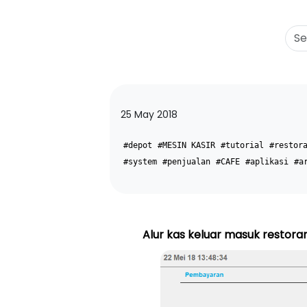
25 May 2018
#depot
#MESIN KASIR
#tutorial
#restor
#system
#penjualan
#CAFE
#aplikasi
#a
Alur kas keluar masuk restor