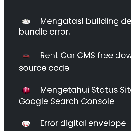
Mengatasi building d
bundle error.
Rent Car CMS free dow
source code
Mengetahui Status S
Google Search Console
Error digital envelope