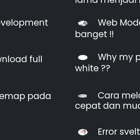
evelopment
Web Moder
banget !!
Why my pi
nload full
white ??
Cara mel
itemap pada
cepat dan mu
Error svel