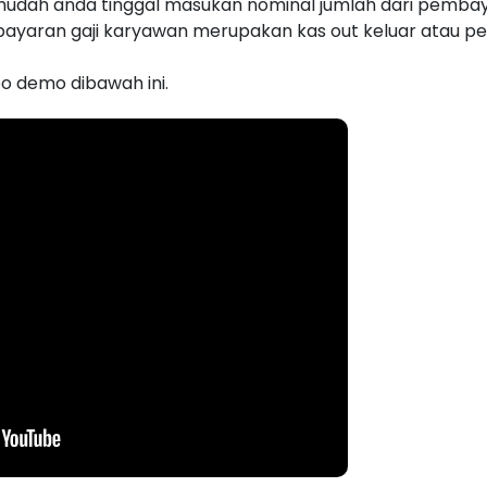
udah anda tinggal masukan nominal jumlah dari pembay
ayaran gaji karyawan merupakan kas out keluar atau p
eo demo dibawah ini.