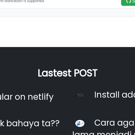
Lastest POST
Install ad
ar on netlify
Cara agar
k bahaya ta??
lama menjadi 