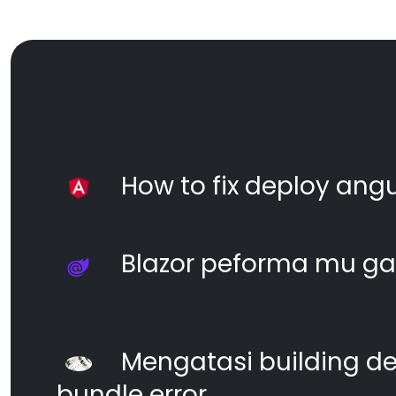
How to fix deploy angul
Blazor peforma mu ga
Mengatasi building d
bundle error.