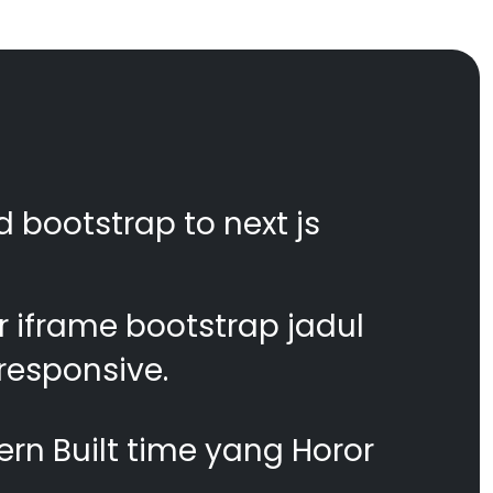
d bootstrap to next js
 iframe bootstrap jadul
responsive.
n Built time yang Horor