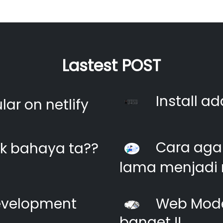
Lastest POST
Install ad
ar on netlify
Cara agar
k bahaya ta??
lama menjadi 
evelopment
Web Moder
banget !!