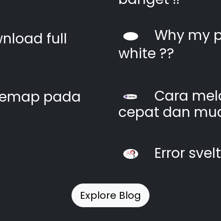
Why my pi
nload full
white ??
Cara mel
itemap pada
cepat dan mu
Error svel
Explore Blog