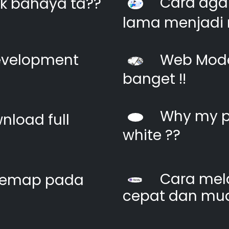
Cara agar
k bahaya ta??
lama menjadi 
evelopment
Web Moder
banget !!
Why my pi
nload full
white ??
Cara mel
itemap pada
cepat dan mu