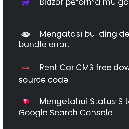
Blazor peforma mu ga
Mengatasi building d
bundle error.
Rent Car CMS free dow
source code
Mengetahui Status S
Google Search Console