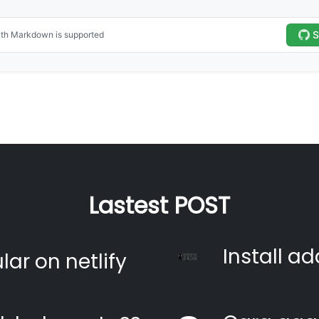
Lastest POST
Install ad
ar on netlify