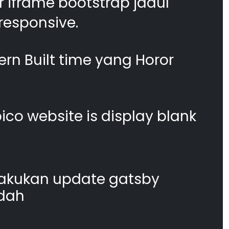
 iframe bootstrap jadul
responsive.
n Built time yang Horor
co website is display blank
akukan update gatsby
dah