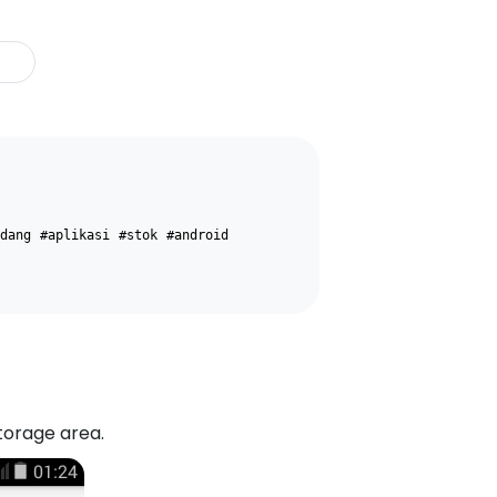
dang
#aplikasi
#stok
#android
torage area.