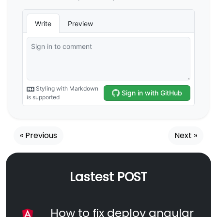
« Previous
Next »
Lastest POST
How to fix deploy angular