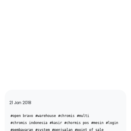
21 Jan 2018
#open bravo
#warehouse
#chromis
#multi
#chromis indonesia
#kasir
#chormis pos
#mesin
#login
#pembayaran
#system
#penjualan
#point of sale