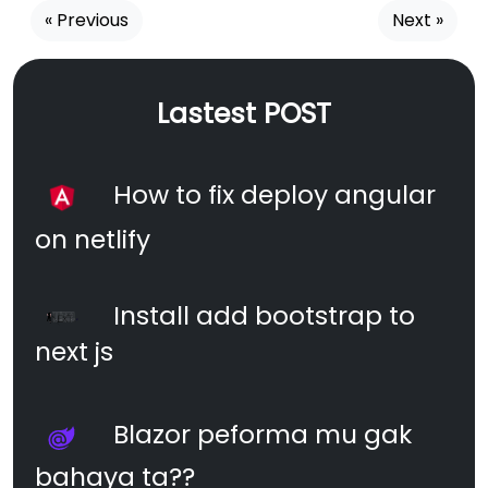
« Previous
Next »
Lastest POST
How to fix deploy angular
on netlify
Install add bootstrap to
next js
Blazor peforma mu gak
bahaya ta??