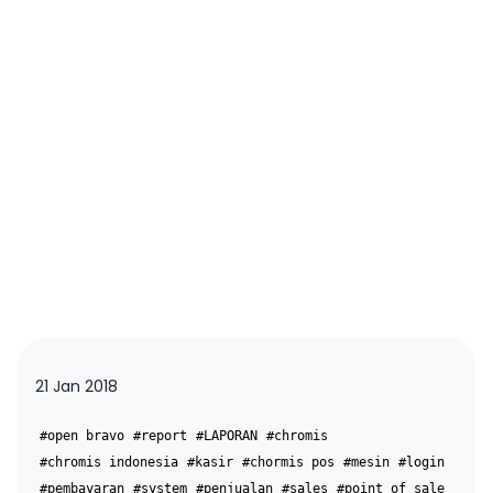
21 Jan 2018
#open bravo
#report
#LAPORAN
#chromis
#chromis indonesia
#kasir
#chormis pos
#mesin
#login
#pembayaran
#system
#penjualan
#sales
#point of sale