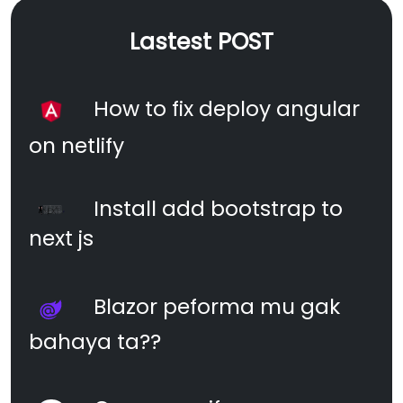
Lastest POST
How to fix deploy angular
on netlify
Install add bootstrap to
next js
Blazor peforma mu gak
bahaya ta??