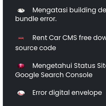
Mengatasi building d
bundle error.
Rent Car CMS free dow
source code
Mengetahui Status S
Google Search Console
Error digital envelope