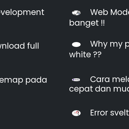
evelopment
Web Moder
banget !!
Why my pi
nload full
white ??
Cara mel
itemap pada
cepat dan mu
Error svel