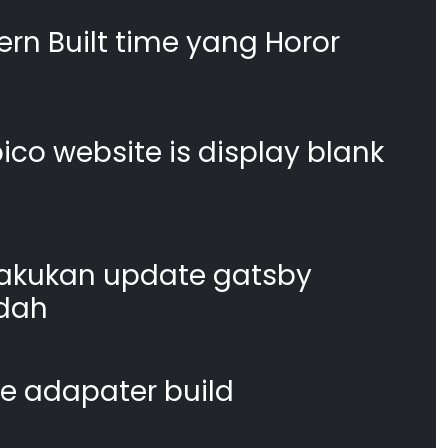
n Built time yang Horor
co website is display blank
akukan update gatsby
dah
te adapater build