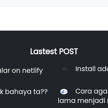
Lastest POST
Install ad
ar on netlify
Cara agar
k bahaya ta??
lama menjadi 