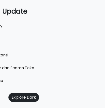
n Update
ty
tansi
ir dan Eceran Toko
ce
Explore Dark