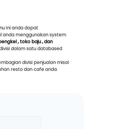
u ini anda dapat
sal anda menggunakan system
bengkel , toko baju , dan
visi dalam satu databased
bagian divisi penjualan misal
uhan resto dan cafe anda.