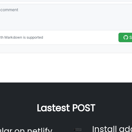
Lastest POST
Install ad
ar on netlify