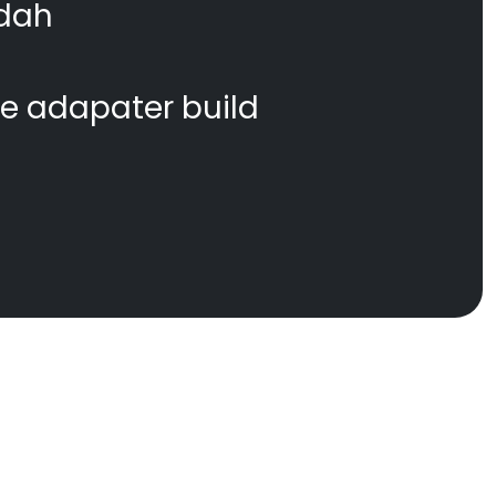
dah
te adapater build