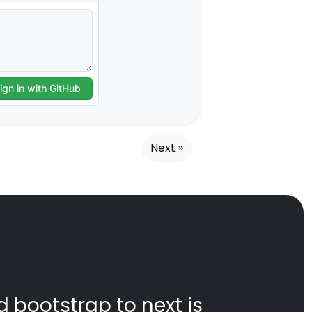
Next »
d bootstrap to next js