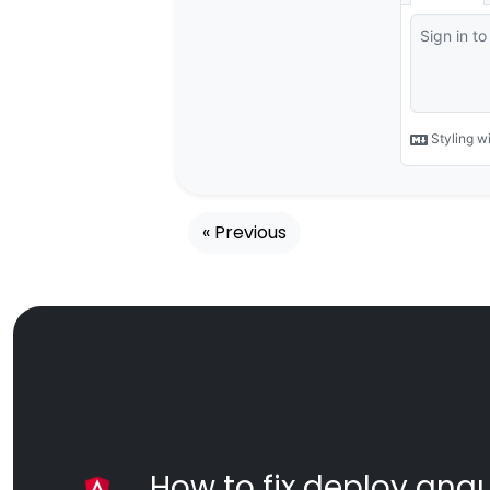
« Previous
How to fix deploy angul