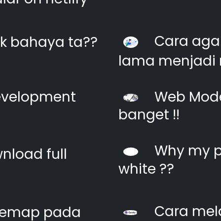
Cara agar
k bahaya ta??
lama menjadi 
evelopment
Web Moder
banget !!
Why my pi
nload full
white ??
Cara mel
itemap pada