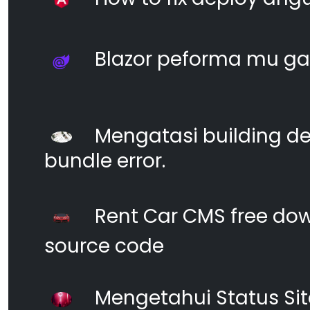
Blazor peforma mu ga
Mengatasi building d
bundle error.
Rent Car CMS free dow
source code
Mengetahui Status S