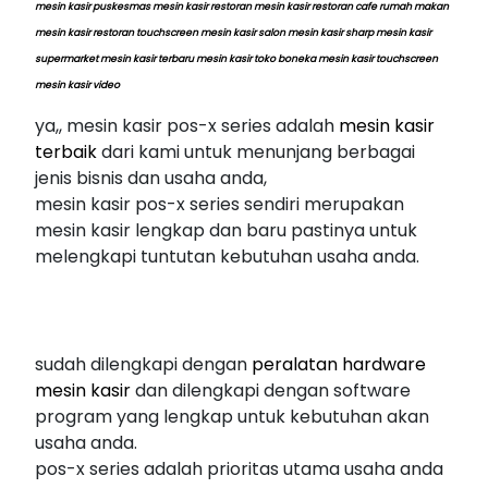
mesin kasir puskesmas
mesin kasir restoran
mesin kasir restoran cafe rumah makan
mesin kasir restoran touchscreen
mesin kasir salon
mesin kasir sharp
mesin kasir
supermarket
mesin kasir terbaru
mesin kasir toko boneka
mesin kasir touchscreen
mesin kasir video
ya,, mesin kasir pos-x series adalah
mesin kasir
terbaik
dari kami untuk menunjang berbagai
jenis bisnis dan usaha anda,
mesin kasir pos-x series sendiri merupakan
mesin kasir lengkap dan baru pastinya untuk
melengkapi tuntutan kebutuhan usaha anda.
sudah dilengkapi dengan
peralatan hardware
mesin kasir
dan dilengkapi dengan software
program yang lengkap untuk kebutuhan akan
usaha anda.
pos-x series adalah prioritas utama usaha anda