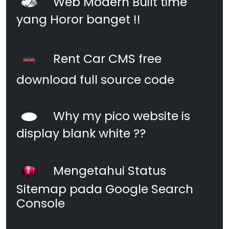
Web Modern Built time
yang Horor banget !!
Rent Car CMS free
download full source code
Why my pico website is
display blank white ??
Mengetahui Status
Sitemap pada Google Search
Console