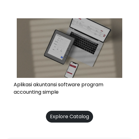
Aplikasi akuntansi software program
accounting simple
Explore Catalog