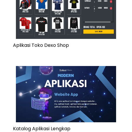
Aplikasi Toko Dexo Shop
Katalog Aplikasi Lengkap