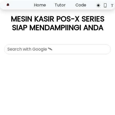
Home
Tutor
Code
MESIN KASIR POS-X SERIES
SIAP MENDAMPIINGI ANDA