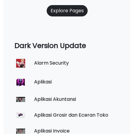
Explore Pages
Dark Version Update
Alarm Security
Aplikasi
Aplikasi Akuntansi
Aplikasi Grosir dan Eceran Toko
Aplikasi Invoice