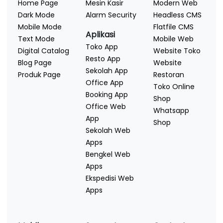
Home Page
Mesin Kasir
Modern Web
Dark Mode
Alarm Security
Headless CMS
Mobile Mode
Flatfile CMS
Aplikasi
Text Mode
Mobile Web
Toko App
Digital Catalog
Website Toko
Resto App
Blog Page
Website
Sekolah App
Produk Page
Restoran
Office App
Toko Online
Booking App
Shop
Office Web
Whatsapp
App
Shop
Sekolah Web
Apps
Bengkel Web
Apps
Ekspedisi Web
Apps