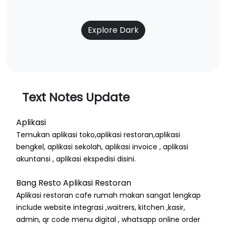
Explore Dark
Text Notes Update
Aplikasi
Temukan aplikasi toko,aplikasi restoran,aplikasi
bengkel, aplikasi sekolah, aplikasi invoice , aplikasi
akuntansi , aplikasi ekspedisi disini.
Bang Resto Aplikasi Restoran
Aplikasi restoran cafe rumah makan sangat lengkap
include website integrasi ,waitrers, kitchen ,kasir,
admin, qr code menu digital , whatsapp online order