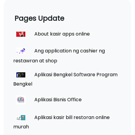
Pages Update
About kasir apps online
Ang application ng cashier ng
restawran at shop
Aplikasi Bengkel Software Program
Bengkel
Aplikasi Bisnis Office
Aplikasi kasir bill restoran online
murah