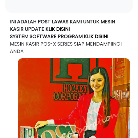
INI ADALAH POST LAWAS KAMI UNTUK MESIN
KASIR UPDATE
KLIK DISINI
SYSTEM SOFTWARE PROGRAM
KLIK DISINI
MESIN KASIR POS-X SERIES SIAP MENDAMPIINGI
ANDA