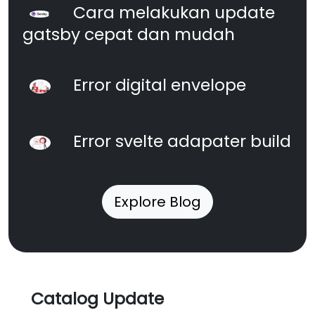
Cara melakukan update
gatsby cepat dan mudah
Error digital envelope
Error svelte adapater build
Explore Blog
Catalog Update