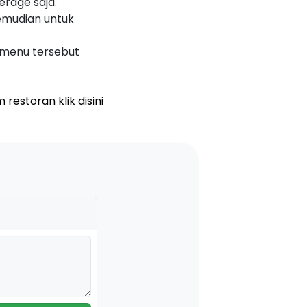
rage saja.
emudian untuk
 menu tersebut
estoran klik disini