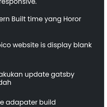
responsive.
n Built time yang Horor
co website is display blank
akukan update gatsby
dah
te adapater build