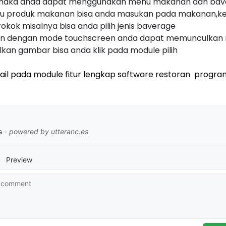
maka anda dapat menggunakan menu makanan dan bave
nu produk makanan bisa anda masukan pada makanan,k
okok misalnya bisa anda pilih jenis baverage
ualan dengan mode touchscreen anda dapat memunculkan
an gambar bisa anda klik pada module pilih
il pada module fitur lengkap software restoran program r