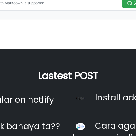
Lastest POST
Install ad
ar on netlify
Cara agar
k bahaya ta??