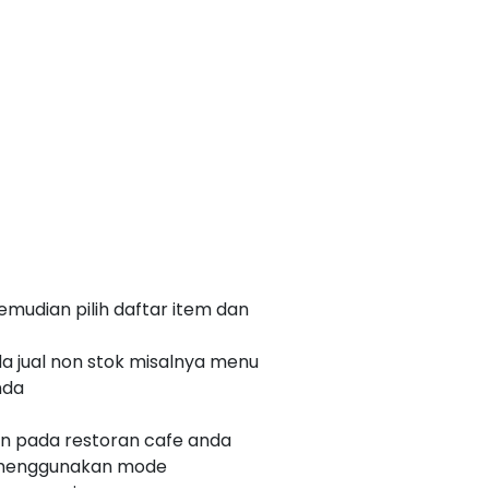
emudian pilih daftar item dan
 jual non stok misalnya menu
nda
n pada restoran cafe anda
a menggunakan mode