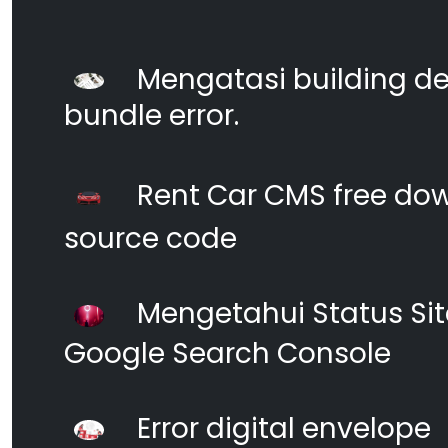
Mengatasi building d
bundle error.
Rent Car CMS free dow
source code
Mengetahui Status S
Google Search Console
Error digital envelope