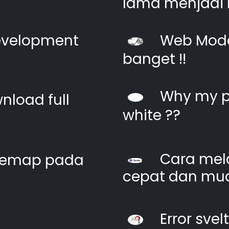
lama menjadi 
evelopment
Web Moder
banget !!
Why my pi
nload full
white ??
Cara mel
itemap pada
cepat dan mu
Error svel