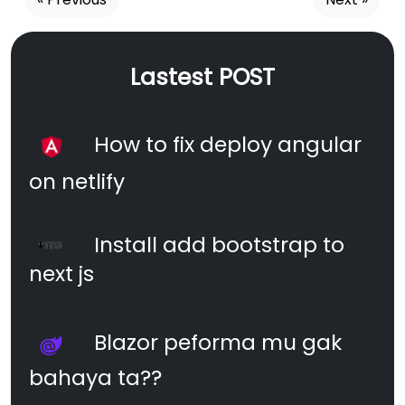
Lastest POST
How to fix deploy angular
on netlify
Install add bootstrap to
next js
Blazor peforma mu gak
bahaya ta??