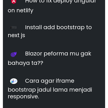
How to fix deploy angular
on netlify
Install add bootstrap to
next js
Blazor peforma mu gak
bahaya ta??
Cara agar iframe
bootstrap jadul lama menjadi
responsive.