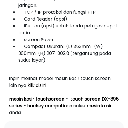
jaringan.
TCP / IP protokol dan fungsi FTP
Card Reader (opsi)
iButton (opsi) untuk tanda petugas cepat
pada
screen Saver
Compact Ukuran: (L) 352mm (W)
300mm (H) 207-302,8 (tergantung pada
sudut layar)
ingin melihat model mesin kasir touch screen
lain nya
klik disini
mesin kasir touchscreen
-
touch screen DX-895
series
-
hockey computindo
solusi
mesin kasir
anda