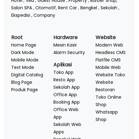
Hotel
,
Villa
,
Guest House
,
Property
,
Barber Shop
,
Salon SPA
,
Otomotif
,
Rent Car
,
Bengkel
,
Sekolah
,
Ekspedisi
,
Company
Root
Hardware
Website
Home Page
Mesin Kasir
Modern Web
Dark Mode
Alarm Security
Headless CMS
Mobile Mode
Flatfile CMS
Aplikasi
Text Mode
Mobile Web
Toko App
Digital Catalog
Website Toko
Resto App
Blog Page
Website
Sekolah App
Produk Page
Restoran
Office App
Toko Online
Booking App
Shop
Office Web
Whatsapp
App
Shop
Sekolah Web
Apps