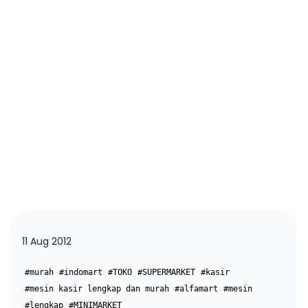
11 Aug 2012
#murah
#indomart
#TOKO
#SUPERMARKET
#kasir
#mesin kasir lengkap dan murah
#alfamart
#mesin
#lengkap
#MINIMARKET