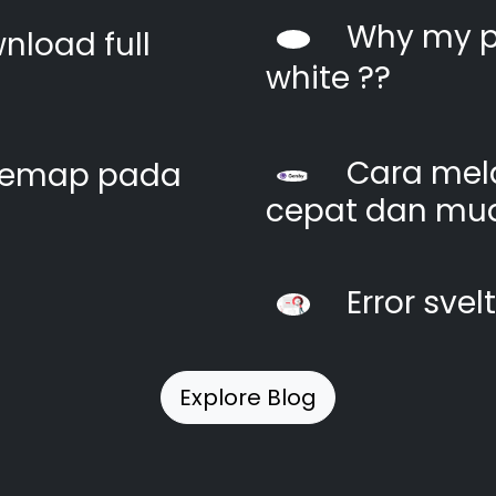
Why my pi
nload full
white ??
Cara mel
itemap pada
cepat dan mu
Error svel
Explore Blog