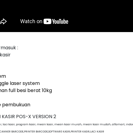
rmasuk :
kasir
tem
ggle laser system
an full besi berat 10kg
de pembukuan
KASIR POS-X VERSION 2
r, laci kasir, program kasir, mesin kasir, mesin kasir murah, mesin kasir mudah, alfamart, indo
SCANNER BARCODE,PRINTER BARCODE,SOFTWARE KASIR,PRINTER KASIR,LACI KASIR