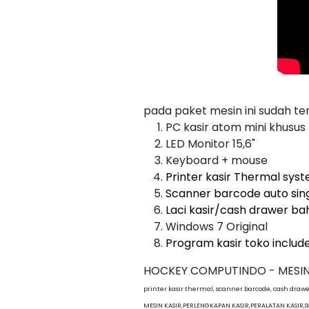
pada paket mesin ini sudah te
PC kasir atom mini khusus 
LED Monitor 15,6"
Keyboard + mouse
Printer kasir Thermal sys
Scanner barcode auto sin
Laci kasir/cash drawer bah
Windows 7 Original
Program kasir toko inclu
HOCKEY COMPUTINDO - MESIN 
printer kasir thermal, scanner barcode, cash drawe
MESIN KASIR,PERLENGKAPAN KASIR,PERALATAN KASIR,