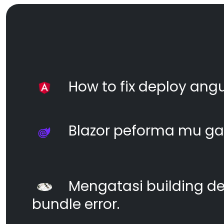
How to fix deploy angul
Blazor peforma mu ga
Mengatasi building d
bundle error.