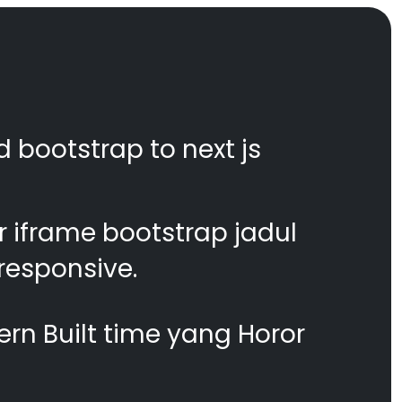
d bootstrap to next js
 iframe bootstrap jadul
responsive.
n Built time yang Horor