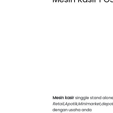
Mesin kasir
singgle stand alon
Retail,Apotik,Minimarket,depo
dengan usaha anda