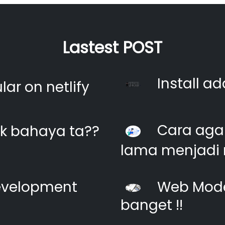
Lastest POST
Install ad
ar on netlify
Cara agar
k bahaya ta??
lama menjadi 
evelopment
Web Moder
banget !!