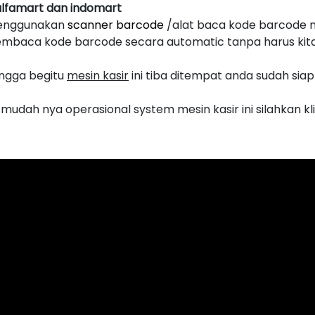
 alfamart dan indomart
 menggunakan
scanner barcode
/alat baca kode barcode 
embaca kode barcode secara automatic tanpa harus kit
hingga begitu
mesin kasir
ini tiba ditempat anda sudah siap
dah nya operasional system mesin kasir ini silahkan kl