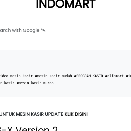
INDOMART
ideo mesin kasir
#mesin kasir mudah
#PROGRAM KASIR
#alfamart
#i
r kasir
#mesin kasir murah
 UNTUK MESIN KASIR UPDATE
KLIK DISINI
S-X Version 2