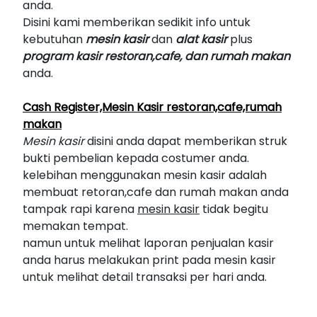
anda.
Disini kami memberikan sedikit info untuk
kebutuhan
mesin kasir
dan
alat kasir
plus
program kasir restoran,cafe, dan rumah makan
anda.
Cash Register,Mesin Kasir restoran,cafe,rumah
makan
Mesin kasir
disini anda dapat memberikan struk
bukti pembelian kepada costumer anda.
kelebihan menggunakan mesin kasir adalah
membuat retoran,cafe dan rumah makan anda
tampak rapi karena
mesin kasir
tidak begitu
memakan tempat.
namun untuk melihat laporan penjualan kasir
anda harus melakukan print pada mesin kasir
untuk melihat detail transaksi per hari anda.