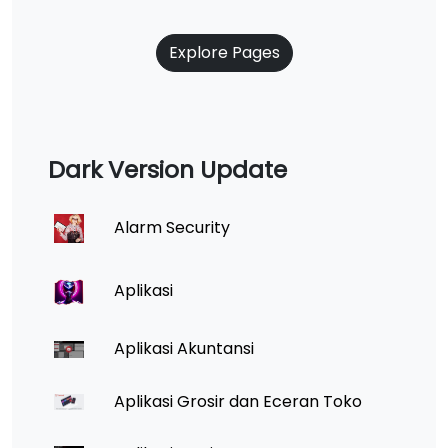
Explore Pages
Dark Version Update
Alarm Security
Aplikasi
Aplikasi Akuntansi
Aplikasi Grosir dan Eceran Toko