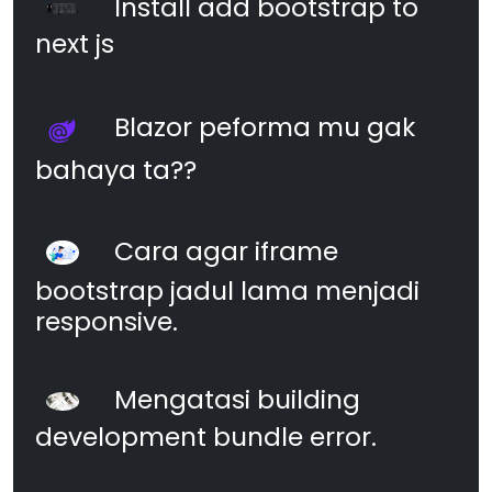
Install add bootstrap to
next js
Blazor peforma mu gak
bahaya ta??
Cara agar iframe
bootstrap jadul lama menjadi
responsive.
Mengatasi building
development bundle error.