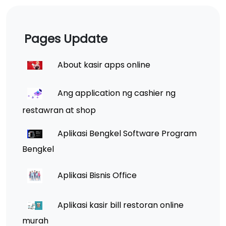
Pages Update
About kasir apps online
Ang application ng cashier ng
restawran at shop
Aplikasi Bengkel Software Program
Bengkel
Aplikasi Bisnis Office
Aplikasi kasir bill restoran online
murah