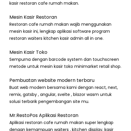
kasir restoran cafe rumah makan.
Mesin Kasir Restoran
Restoran cafe rumah makan wajib menggunakan
mesin kasir ini, lengkap aplikasi software program
restoran waiters kitchen kasir admin all in one.
Mesin Kasir Toko
Sempurna dengan barcode system dan touchscreen
metode untuk mesin kasir toko minimarket retail shop.
Pembuatan website modern terbaru
Buat web modern bersama kami dengan react, next,
remix, gatsby , angular, svelte , blazor wasm untuk
solusi terbarik pengembangan site mu.
Mr.RestoPos Aplikasi Restoran
Aplikasi restoran cafe rumah makan super lengkap
dengan kemampuan waiters , kitchen display, kasir