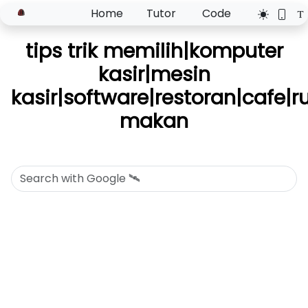
Home
Tutor
Code
tips trik memilih|komputer
kasir|mesin
kasir|software|restoran|cafe|
makan