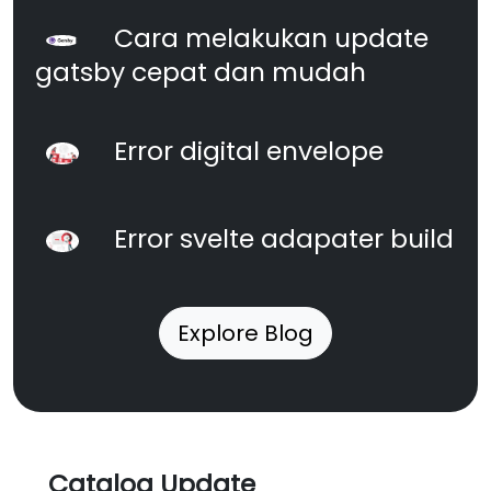
Cara melakukan update
gatsby cepat dan mudah
Error digital envelope
Error svelte adapater build
Explore Blog
Catalog Update