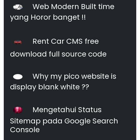
Web Modern Built time
yang Horor banget !!
Rent Car CMS free
download full source code
Why my pico website is
display blank white ??
Mengetahui Status
Sitemap pada Google Search
Console