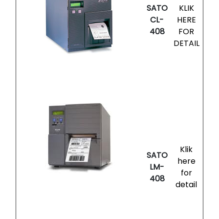
SATO
KLIK
CL-
HERE
408
FOR
DETAIL
Klik
SATO
here
LM-
for
408
detail