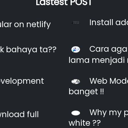
Lastest POST
Install ad
ar on netlify
Cara agar
k bahaya ta??
lama menjadi 
evelopment
Web Moder
banget !!
Why my pi
nload full
white ??