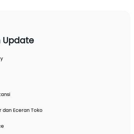
n Update
ty
tansi
ir dan Eceran Toko
ce