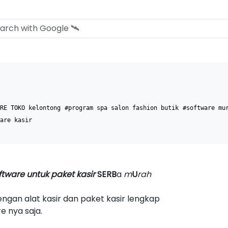
RE TOKO kelontong
#program spa salon fashion butik
#software mu
are kasir
ftware untuk paket kasir
SERB
a
m
U
rah
engan alat kasir dan paket kasir lengkap
e nya saja.