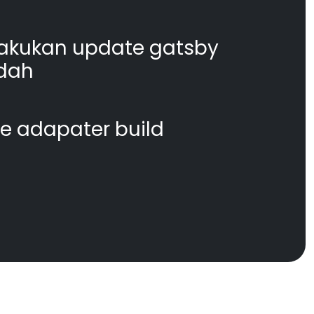
akukan update gatsby
dah
te adapater build