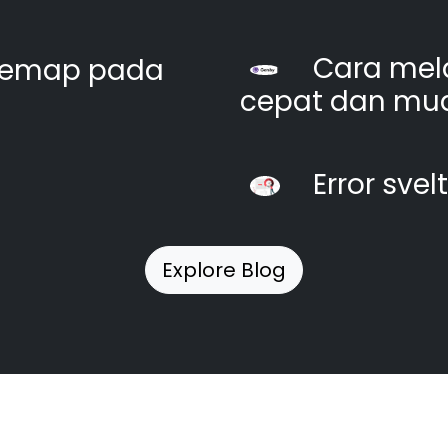
Cara mel
itemap pada
cepat dan mu
Error svel
Explore Blog