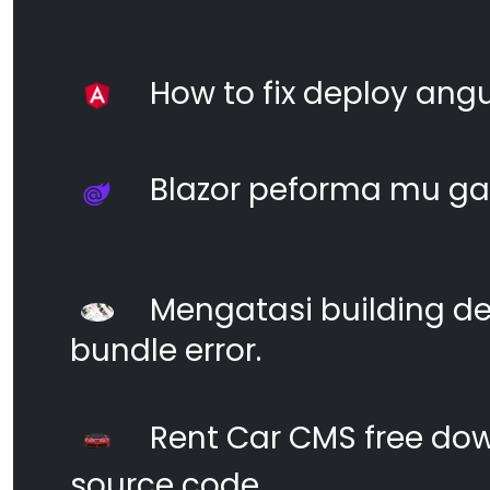
How to fix deploy angul
Blazor peforma mu ga
Mengatasi building d
bundle error.
Rent Car CMS free dow
source code