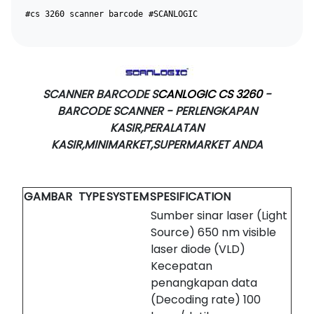
#cs 3260 scanner barcode
#SCANLOGIC
SCANNER BARCODE S
CANLOGIC CS 3260
-
BARCODE SCANNER - PERLENGKAPAN
KASIR,PERALATAN
KASIR,MINIMARKET,SUPERMARKET ANDA
GAMBAR
TYPE
SYSTEM
SPESIFICATION
Sumber sinar laser (Light
Source) 650 nm visible
laser diode (VLD)
Kecepatan
penangkapan data
(Decoding rate) 100