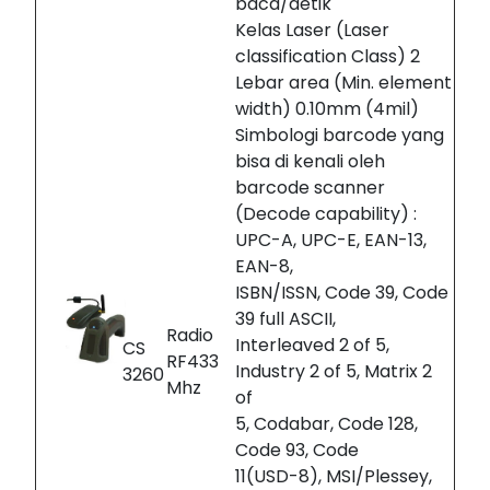
baca/detik
Kelas Laser (Laser
classification Class) 2
Lebar area (Min. element
width) 0.10mm (4mil)
Simbologi barcode yang
bisa di kenali oleh
barcode scanner
(Decode capability) :
UPC-A, UPC-E, EAN-13,
EAN-8,
ISBN/ISSN, Code 39, Code
39 full ASCII,
Radio
Interleaved 2 of 5,
CS
RF433
Industry 2 of 5, Matrix 2
3260
Mhz
of
5, Codabar, Code 128,
Code 93, Code
11(USD-8), MSI/Plessey,