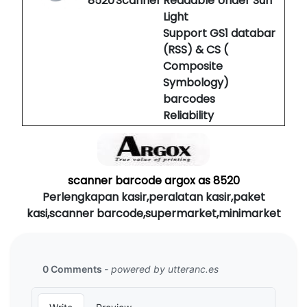
8520
Scanner
Readable Under Sun
Light
Support GS1 databar
(RSS) & CS (
Composite
Symbology)
barcodes
Reliability
scanner barcode argox as 8520
Perlengkapan kasir,peralatan kasir,paket
kasi,scanner barcode,supermarket,minimarket