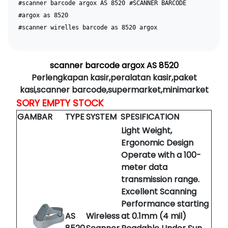
#scanner barcode argox AS 8520
#SCANNER BARCODE
#argox as 8520
#scanner wirelles barcode as 8520 argox
scanner barcode argox AS 8520
Perlengkapan kasir,peralatan kasir,paket
kasi,scanner barcode,supermarket,minimarket
SORY EMPTY STOCK
GAMBAR
TYPE
SYSTEM
SPESIFICATION
Light Weight,
Ergonomic Design
Operate with a 100-
meter data
transmission range.
Excellent Scanning
Performance starting
AS
Wireless
at 0.1mm (4 mil)