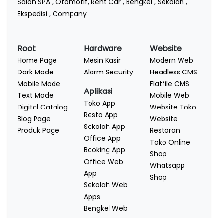
Salon SPA
,
Otomotif
,
Rent Car
,
Bengkel
,
Sekolah
,
Ekspedisi
,
Company
Root
Hardware
Website
Home Page
Mesin Kasir
Modern Web
Dark Mode
Alarm Security
Headless CMS
Mobile Mode
Flatfile CMS
Aplikasi
Text Mode
Mobile Web
Toko App
Digital Catalog
Website Toko
Resto App
Blog Page
Website
Sekolah App
Produk Page
Restoran
Office App
Toko Online
Booking App
Shop
Office Web
Whatsapp
App
Shop
Sekolah Web
Apps
Bengkel Web