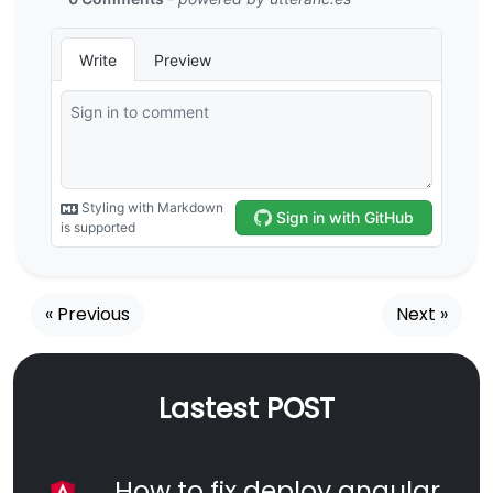
« Previous
Next »
Lastest POST
How to fix deploy angular