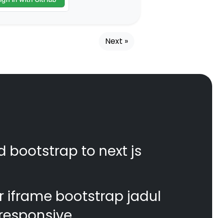
Next »
d bootstrap to next js
 iframe bootstrap jadul
responsive.