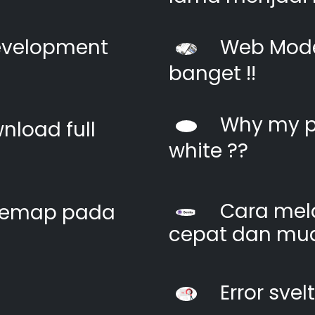
evelopment
Web Moder
banget !!
Why my pi
nload full
white ??
Cara mel
itemap pada
cepat dan mu
Error svel