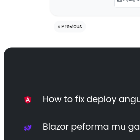
« Previous
How to fix deploy angul
Blazor peforma mu ga