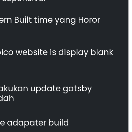
n Built time yang Horor
co website is display blank
akukan update gatsby
dah
te adapater build