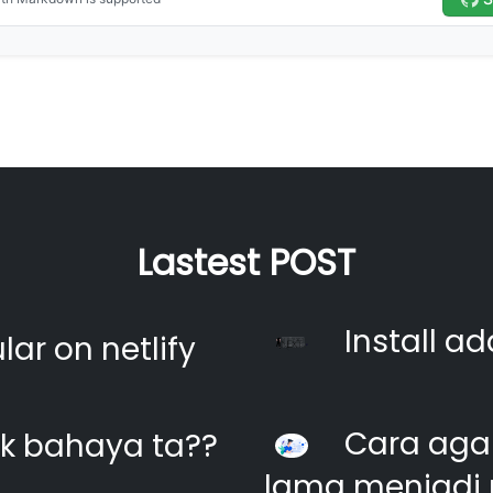
Lastest POST
Install ad
ar on netlify
Cara agar
k bahaya ta??
lama menjadi 