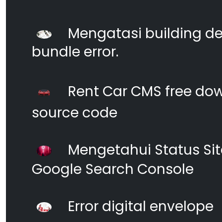
Mengatasi building d
bundle error.
Rent Car CMS free dow
source code
Mengetahui Status S
Google Search Console
Error digital envelope