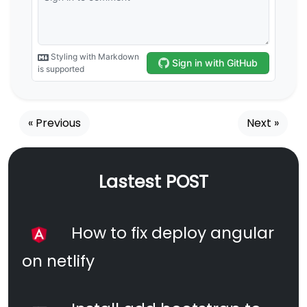
« Previous
Next »
Lastest POST
How to fix deploy angular
on netlify