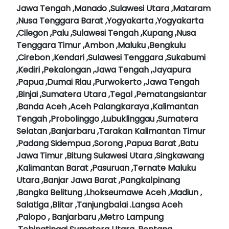
Jawa Tengah ,Manado ,Sulawesi Utara ,Mataram
,Nusa Tenggara Barat ,Yogyakarta ,Yogyakarta
,Cilegon ,Palu ,Sulawesi Tengah ,Kupang ,Nusa
Tenggara Timur ,Ambon ,Maluku ,Bengkulu
,Cirebon ,Kendari ,Sulawesi Tenggara ,Sukabumi
,Kediri ,Pekalongan ,Jawa Tengah ,Jayapura
,Papua ,Dumai Riau ,Purwokerto ,Jawa Tengah
,Binjai ,Sumatera Utara ,Tegal ,Pematangsiantar
,Banda Aceh ,Aceh Palangkaraya ,Kalimantan
Tengah ,Probolinggo ,Lubuklinggau ,Sumatera
Selatan ,Banjarbaru ,Tarakan Kalimantan Timur
,Padang Sidempua ,Sorong ,Papua Barat ,Batu
Jawa Timur ,Bitung Sulawesi Utara ,Singkawang
,Kalimantan Barat ,Pasuruan ,Ternate Maluku
Utara ,Banjar Jawa Barat ,Pangkalpinang
,Bangka Belitung ,Lhokseumawe Aceh ,Madiun ,
Salatiga ,Blitar ,Tanjungbalai .Langsa Aceh
,Palopo , Banjarbaru ,Metro Lampung