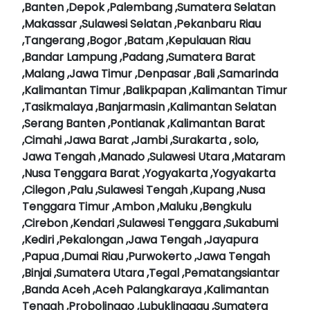
,Banten ,Depok ,Palembang ,Sumatera Selatan
,Makassar ,Sulawesi Selatan ,Pekanbaru Riau
,Tangerang ,Bogor ,Batam ,Kepulauan Riau
,Bandar Lampung ,Padang ,Sumatera Barat
,Malang ,Jawa Timur ,Denpasar ,Bali ,Samarinda
,Kalimantan Timur ,Balikpapan ,Kalimantan Timur
,Tasikmalaya ,Banjarmasin ,Kalimantan Selatan
,Serang Banten ,Pontianak ,Kalimantan Barat
,Cimahi ,Jawa Barat ,Jambi ,Surakarta , solo,
Jawa Tengah ,Manado ,Sulawesi Utara ,Mataram
,Nusa Tenggara Barat ,Yogyakarta ,Yogyakarta
,Cilegon ,Palu ,Sulawesi Tengah ,Kupang ,Nusa
Tenggara Timur ,Ambon ,Maluku ,Bengkulu
,Cirebon ,Kendari ,Sulawesi Tenggara ,Sukabumi
,Kediri ,Pekalongan ,Jawa Tengah ,Jayapura
,Papua ,Dumai Riau ,Purwokerto ,Jawa Tengah
,Binjai ,Sumatera Utara ,Tegal ,Pematangsiantar
,Banda Aceh ,Aceh Palangkaraya ,Kalimantan
Tengah ,Probolinggo ,Lubuklinggau ,Sumatera