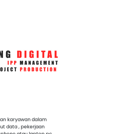
 dan karyawan dalam
ut data , pekerjaan
tphone atau laptop pc