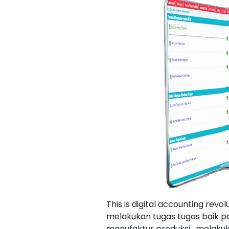
This is digital accounting re
melakukan tugas tugas baik pe
manufaktur produksi , melaku