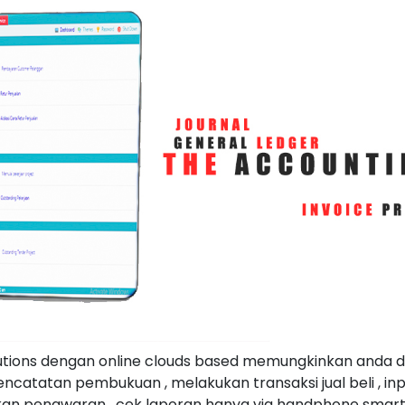
volutions dengan online clouds based memungkinkan anda
ncatatan pembukuan , melakukan transaksi jual beli , inp
kan penawaran , cek laporan hanya via handphone smar