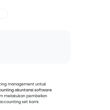
nting management untuk
unting akuntansi software
am melakukan pembelian
ccounting set kami.