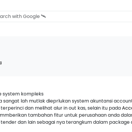
g
re system kompleks
a sangat lah mutlak dieprlukan system akuntansi accou
perinci dan melihat alur in out kas, selain itu pada
Acco
mmberikan tambahan fitur untuk perusahaan anda dal
 tender dan lain sebagai nya terangkum dalam package a