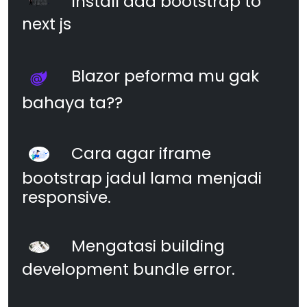
Install add bootstrap to
next js
Blazor peforma mu gak
bahaya ta??
Cara agar iframe
bootstrap jadul lama menjadi
responsive.
Mengatasi building
development bundle error.