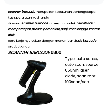
scanner barcode
merupakan kebutuhan perlengakapan
kasir,peralatan kasir anda
dimana
scanner barcode
ini berguna untuk
membantu
mempercepat proses pembelian,penjualan hingga kontrol
stok
cara kerja nya cukup dengan menembak
kode barcode
product anda
SCANNER BARCODE
6800
Type: auto sense,
auto scan, source:
650nm laser
diode, scan rote:
100scan/sec.