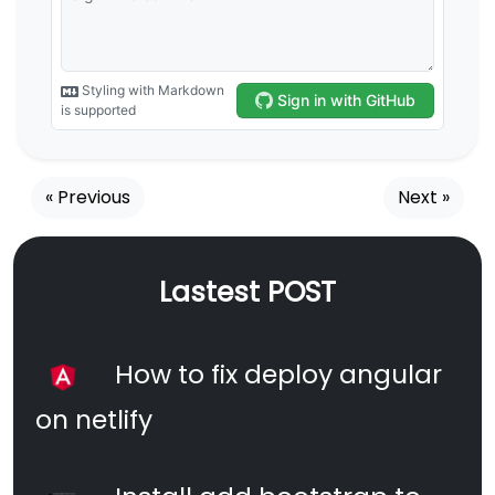
« Previous
Next »
Lastest POST
How to fix deploy angular
on netlify