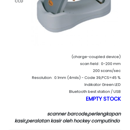
CCD
(charge-coupled device)
scan field : 0-200 mm
200 scans/sec
Resolution : 0.1mm (4mils) - Code 39,PCS=45 %
Indikator Green LED
Bluetooth best station / USB
EMPTY STOCK
scanner barcode,perlengkapan
kasir,peralatan kasir oleh hockey computindo