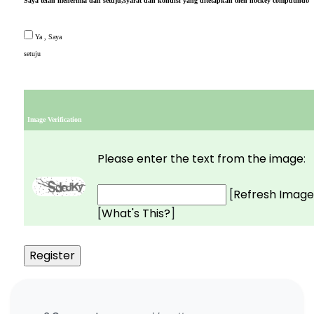
Saya telah menerima dan setuju,syarat dan kondisi yang ditetapkan oleh hockey computindo
Ya , Saya
setuju
Image Verification
Please enter the text from the image
:
[
Refresh Image
[
What's This?
]