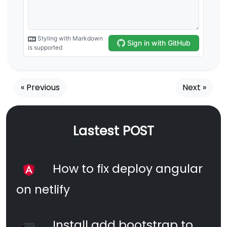
« Previous
Next »
Lastest POST
How to fix deploy angular
on netlify
Install add bootstrap to