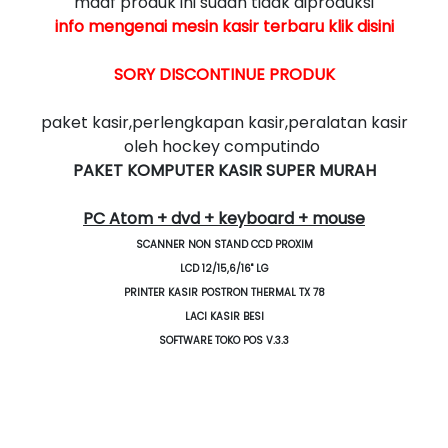
maaf produk ini sudah tidak diproduksi
info mengenai mesin kasir terbaru klik disini
SORY DISCONTINUE PRODUK
paket kasir,perlengkapan kasir,peralatan kasir
oleh hockey computindo
PAKET KOMPUTER KASIR SUPER MURAH
PC Atom + dvd + keyboard + mouse
SCANNER NON STAND CCD PROXIM
LCD 12/15,6/16" LG
PRINTER KASIR POSTRON THERMAL TX 78
LACI KASIR BESI
SOFTWARE TOKO POS V.3.3