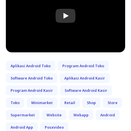
Play
Aplikasi Android Toko
Program Android Toko
Software Android Toko
Aplikasi Android Kasir
Program Android Kasir
Software Android Kasir
Toko
Minimarket
Retail
Shop
Store
Supermarket
Website
Webapp
Android
Android App
Posxvideo