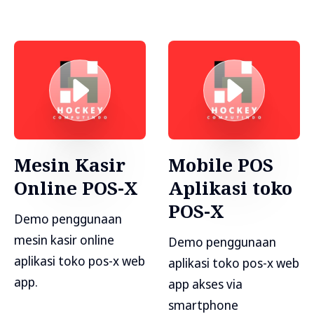
Mesin Kasir
Mobile POS
Online POS-X
Aplikasi toko
POS-X
Demo penggunaan
mesin kasir online
Demo penggunaan
aplikasi toko pos-x web
aplikasi toko pos-x web
app.
app akses via
smartphone