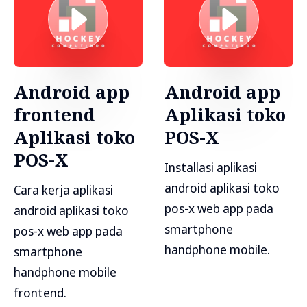
Android app
Android app
frontend
Aplikasi toko
Aplikasi toko
POS-X
POS-X
Installasi aplikasi
android aplikasi toko
Cara kerja aplikasi
pos-x web app pada
android aplikasi toko
smartphone
pos-x web app pada
handphone mobile.
smartphone
handphone mobile
frontend.