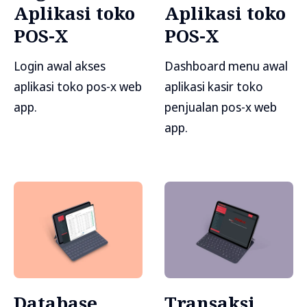
Aplikasi toko
Aplikasi toko
POS-X
POS-X
Login awal akses
Dashboard menu awal
aplikasi toko pos-x web
aplikasi kasir toko
app.
penjualan pos-x web
app.
Database
Transaksi