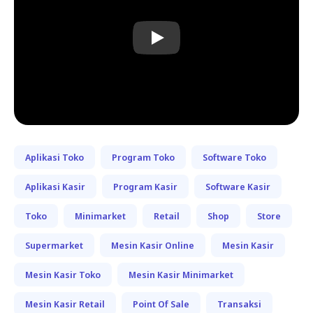
Play
Aplikasi Toko
Program Toko
Software Toko
Aplikasi Kasir
Program Kasir
Software Kasir
Toko
Minimarket
Retail
Shop
Store
Supermarket
Mesin Kasir Online
Mesin Kasir
Mesin Kasir Toko
Mesin Kasir Minimarket
Mesin Kasir Retail
Point Of Sale
Transaksi