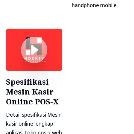
handphone mobile.
Spesifikasi
Mesin Kasir
Online POS-X
Detail spesifikasi Mesin
kasir online lengkap
aplikasi toko pos-x web