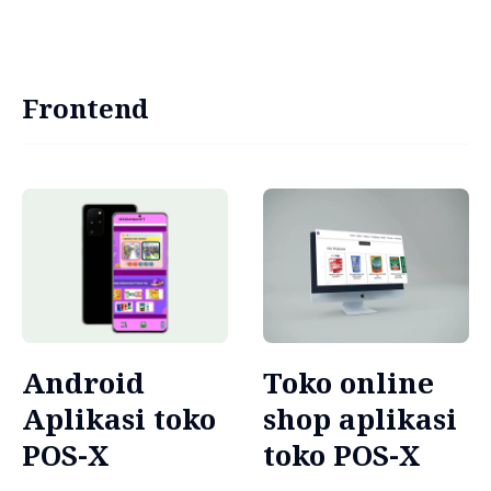
Frontend
Android
Toko online
Aplikasi toko
shop aplikasi
POS-X
toko POS-X