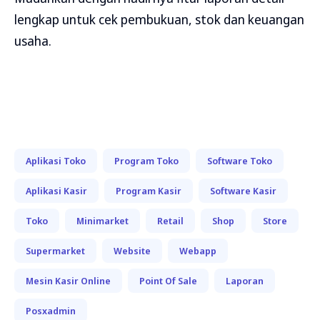
lengkap untuk cek pembukuan, stok dan keuangan
usaha.
Aplikasi Toko
Program Toko
Software Toko
Aplikasi Kasir
Program Kasir
Software Kasir
Toko
Minimarket
Retail
Shop
Store
Supermarket
Website
Webapp
Mesin Kasir Online
Point Of Sale
Laporan
Posxadmin