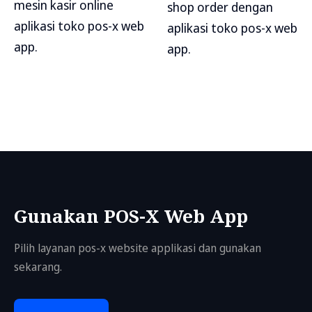
mesin kasir online
shop order dengan
aplikasi toko pos-x web
aplikasi toko pos-x web
app.
app.
Gunakan POS-X Web App
Pilih layanan pos-x website applikasi dan gunakan
sekarang.