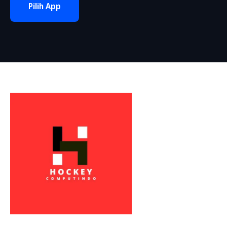
Pilih App