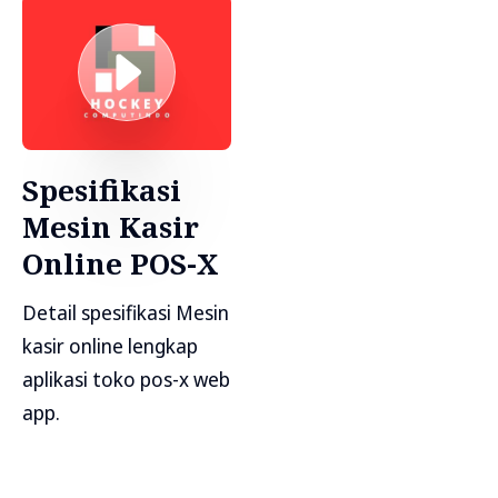
Spesifikasi
Mesin Kasir
Online POS-X
Detail spesifikasi Mesin
kasir online lengkap
aplikasi toko pos-x web
app.