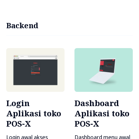
Backend
Login
Dashboard
Aplikasi toko
Aplikasi toko
POS-X
POS-X
Login awal akses
Dashboard menu awal