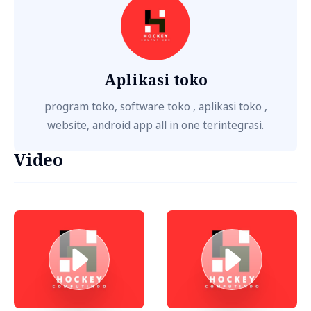
Aplikasi toko
program toko, software toko , aplikasi toko ,
website, android app all in one terintegrasi.
Video