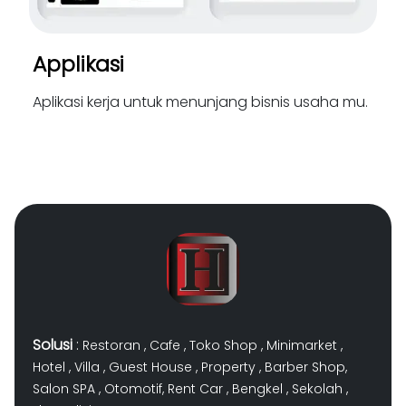
Applikasi
Aplikasi kerja untuk menunjang bisnis usaha mu.
Solusi
:
Restoran
,
Cafe
,
Toko Shop
,
Minimarket
,
Hotel
,
Villa
,
Guest House
,
Property
,
Barber Shop
,
Salon SPA
,
Otomotif
,
Rent Car
,
Bengkel
,
Sekolah
,