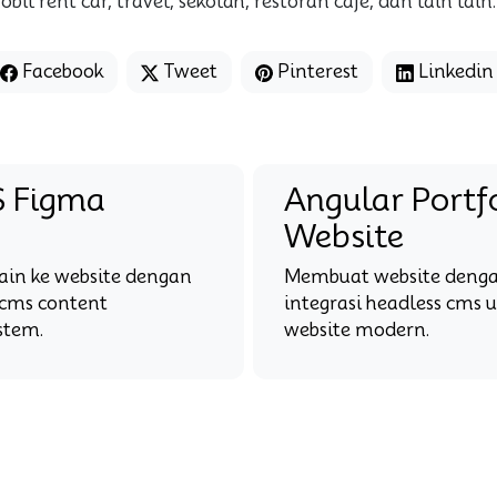
bil rent car, travel, sekolah, restoran cafe, dan lain lain.
Facebook
Tweet
Pinterest
Linkedin
 Figma
Angular Portf
Website
sain ke website dengan
Membuat website denga
o cms content
integrasi headless cms u
stem.
website modern.