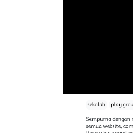
sekolah
play gro
Sempurna dengan me
semua website, compa