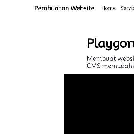
Pembuatan Website
Home
Servi
Playgor
Membuat websit
CMS memudahkan