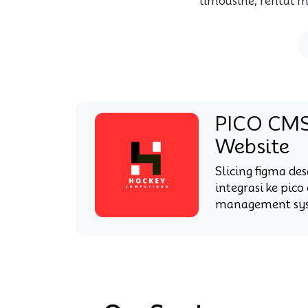
limousine, rental mo
PICO CMS
Website
Slicing figma de
integrasi ke pic
management sy