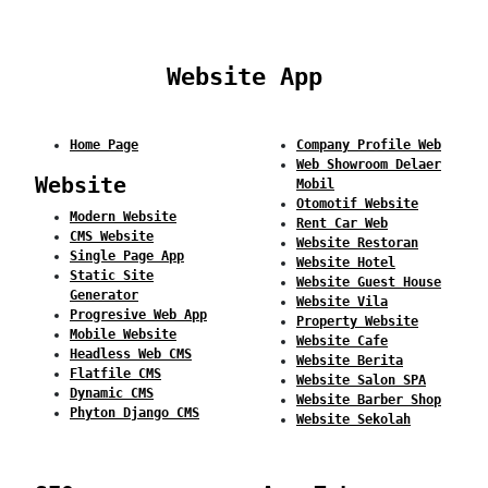
Website App
Home Page
Company Profile Web
Web Showroom Delaer
Website
Mobil
Otomotif Website
Modern Website
Rent Car Web
CMS Website
Website Restoran
Single Page App
Website Hotel
Static Site
Website Guest House
Generator
Website Vila
Progresive Web App
Property Website
Mobile Website
Website Cafe
Headless Web CMS
Website Berita
Flatfile CMS
Website Salon SPA
Dynamic CMS
Website Barber Shop
Phyton Django CMS
Website Sekolah