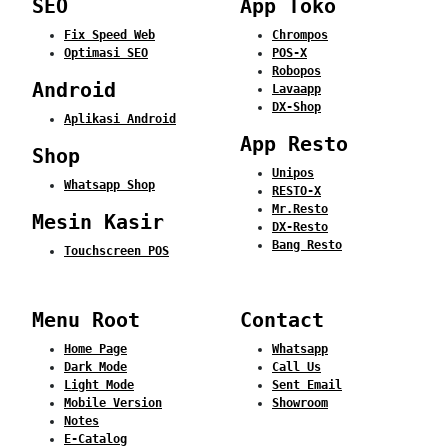
SEO
App Toko
Fix Speed Web
Chrompos
Optimasi SEO
POS-X
Robopos
Android
Lavaapp
DX-Shop
Aplikasi Android
App Resto
Shop
Unipos
Whatsapp Shop
RESTO-X
Mr.Resto
Mesin Kasir
DX-Resto
Bang Resto
Touchscreen POS
Menu Root
Contact
Home Page
Whatsapp
Dark Mode
Call Us
Light Mode
Sent Email
Mobile Version
Showroom
Notes
E-Catalog