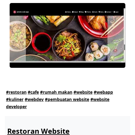
#restoran
#cafe
#rumah makan
#website
#webapp
#kuliner
#webdev
#pembuatan website
#website
developer
Restoran Website