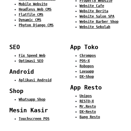
Property Website
Mobile Website
Website Cafe
Headless Web CMS
Website Berita
Flatfile CMS
Website Salon SPA
Dynamic CMS
Website Barber Shop
Phyton Django CMS
Website Sekolah
SEO
App Toko
Fix Speed Web
Chrompos
Optimasi SEO
POS-X
Robopos
Android
Lavaapp
DX-Shop
Aplikasi Android
App Resto
Shop
Unipos
Whatsapp Shop
RESTO-X
Mr.Resto
Mesin Kasir
DX-Resto
Bang Resto
Touchscreen POS