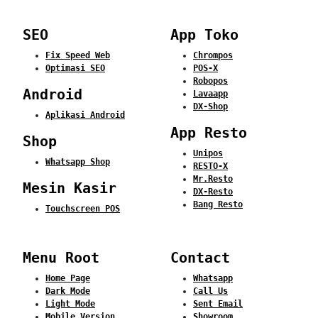
SEO
App Toko
Fix Speed Web
Chrompos
Optimasi SEO
POS-X
Robopos
Android
Lavaapp
DX-Shop
Aplikasi Android
App Resto
Shop
Unipos
Whatsapp Shop
RESTO-X
Mr.Resto
Mesin Kasir
DX-Resto
Bang Resto
Touchscreen POS
Menu Root
Contact
Home Page
Whatsapp
Dark Mode
Call Us
Light Mode
Sent Email
Mobile Version
Showroom