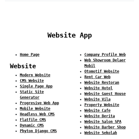
Website App
Home Page
Company Profile Web
Web Showroom Delaer
Website
Mobil
Otomotif Website
Modern Website
Rent Car Web
CMS Website
Website Restoran
Single Page App
Website Hotel
Static Site
Website Guest House
Generator
Website Vila
Progresive Web App
Property Website
Mobile Website
Website Cafe
Headless Web CMS
Website Berita
Flatfile CMS
Website Salon SPA
Dynamic CMS
Website Barber Shop
Phyton Django CMS
Website Sekolah