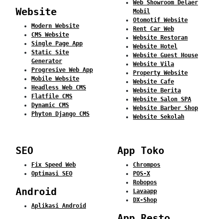
Web Showroom Delaer
Website
Mobil
Otomotif Website
Modern Website
Rent Car Web
CMS Website
Website Restoran
Single Page App
Website Hotel
Static Site
Website Guest House
Generator
Website Vila
Progresive Web App
Property Website
Mobile Website
Website Cafe
Headless Web CMS
Website Berita
Flatfile CMS
Website Salon SPA
Dynamic CMS
Website Barber Shop
Phyton Django CMS
Website Sekolah
SEO
App Toko
Fix Speed Web
Chrompos
Optimasi SEO
POS-X
Robopos
Android
Lavaapp
DX-Shop
Aplikasi Android
App Resto