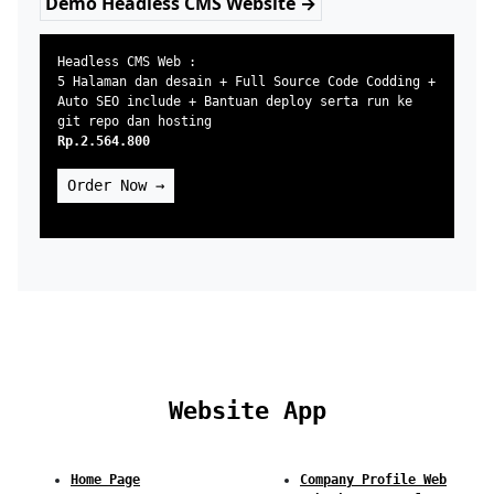
Demo Headless CMS Website →
Headless CMS Web :
5 Halaman dan desain + Full Source Code Codding +
Auto SEO include + Bantuan deploy serta run ke
git repo dan hosting
Rp.2.564.800
Order Now →
Website App
Home Page
Company Profile Web