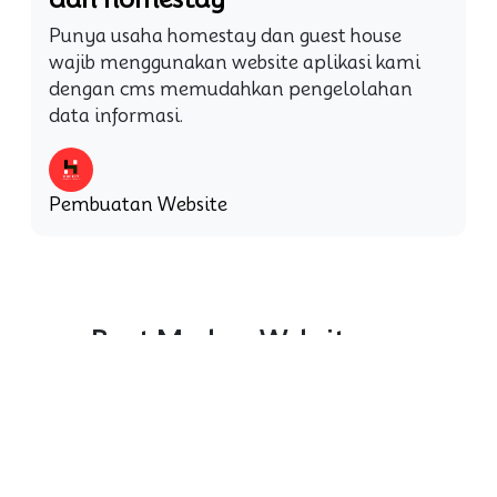
Punya usaha homestay dan guest house
wajib menggunakan website aplikasi kami
dengan cms memudahkan pengelolahan
data informasi.
Pembuatan Website
Buat Modern Website mu
Sekarang
React , Angular, Svelte, Blazor, Gatsby JS, Next JS,
Remix, Eleventy, Astro JS, Jekyll , Bludit , Pico ,
FLatfile cms.