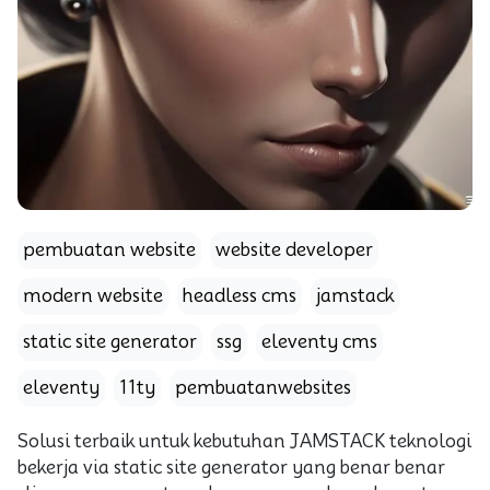
pembuatan website
website developer
modern website
headless cms
jamstack
static site generator
ssg
eleventy cms
eleventy
11ty
pembuatanwebsites
Solusi terbaik untuk kebutuhan JAMSTACK teknologi
bekerja via static site generator yang benar benar