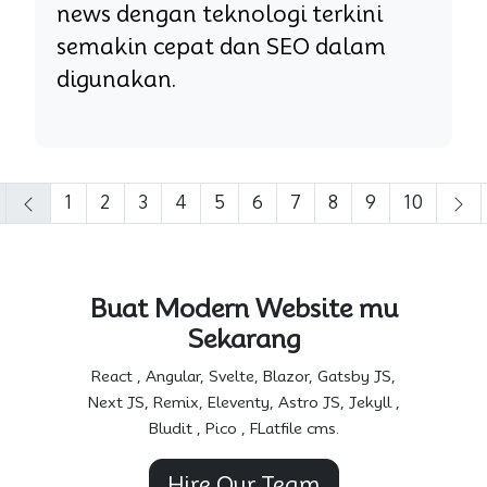
news dengan teknologi terkini
semakin cepat dan SEO dalam
digunakan.
1
2
3
4
5
6
7
8
9
10
Buat Modern Website mu
Sekarang
React , Angular, Svelte, Blazor, Gatsby JS,
Next JS, Remix, Eleventy, Astro JS, Jekyll ,
Bludit , Pico , FLatfile cms.
Hire Our Team