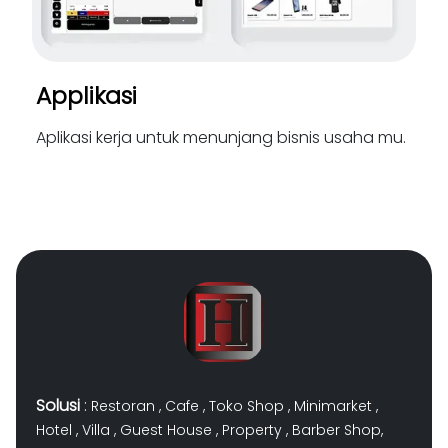
Applikasi
Aplikasi kerja untuk menunjang bisnis usaha mu.
Solusi
:
Restoran
,
Cafe
,
Toko Shop
,
Minimarket
,
Hotel
,
Villa
,
Guest House
,
Property
,
Barber Shop
,